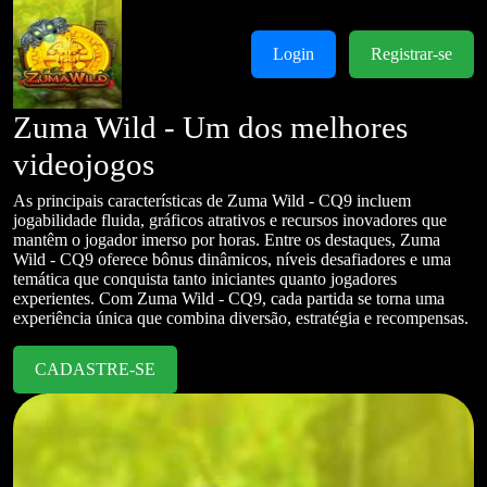
Login
Registrar-se
Zuma Wild - Um dos melhores
videojogos
As principais características de Zuma Wild - CQ9 incluem
jogabilidade fluida, gráficos atrativos e recursos inovadores que
mantêm o jogador imerso por horas. Entre os destaques, Zuma
Wild - CQ9 oferece bônus dinâmicos, níveis desafiadores e uma
temática que conquista tanto iniciantes quanto jogadores
experientes. Com Zuma Wild - CQ9, cada partida se torna uma
experiência única que combina diversão, estratégia e recompensas.
CADASTRE-SE