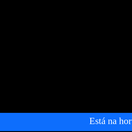
Está na hor