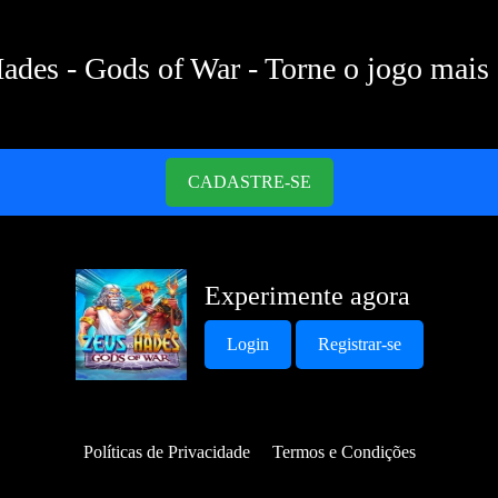
ades - Gods of War - Torne o jogo mais 
CADASTRE-SE
Experimente agora
Login
Registrar-se
Políticas de Privacidade
Termos e Condições