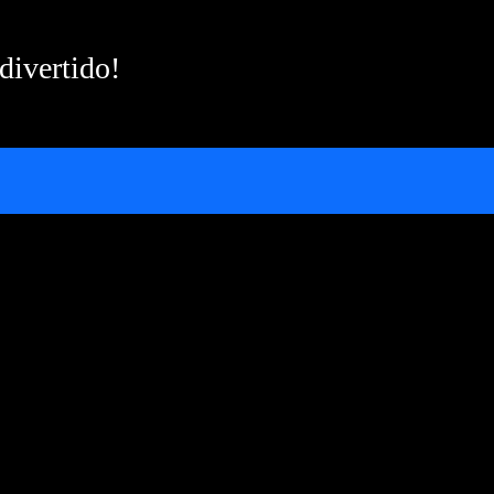
divertido!