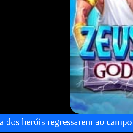
a dos heróis regressarem ao campo