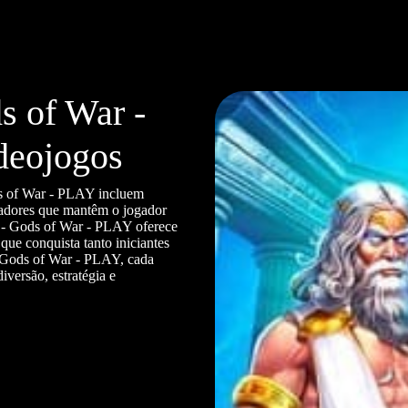
s of War -
deojogos
ods of War - PLAY incluem
novadores que mantêm o jogador
s - Gods of War - PLAY oferece
que conquista tanto iniciantes
 Gods of War - PLAY, cada
iversão, estratégia e