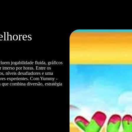
lhores
uem jogabilidade fluida, gráficos
 imerso por horas. Entre os
, níveis desafiadores e uma
dores experientes. Com Yummy -
 que combina diversão, estratégia