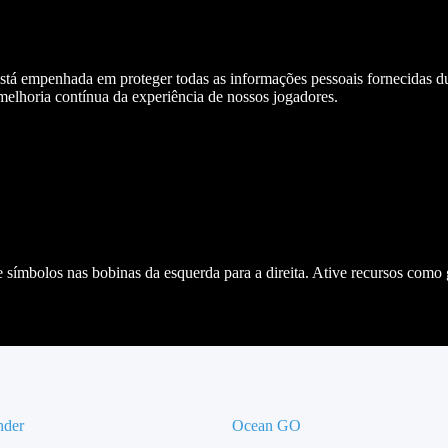
stá empenhada em proteger todas as informações pessoais fornecidas du
 melhoria contínua da experiência de nossos jogadores.
mbolos nas bobinas da esquerda para a direita. Ative recursos como g
nder
Ocean GO