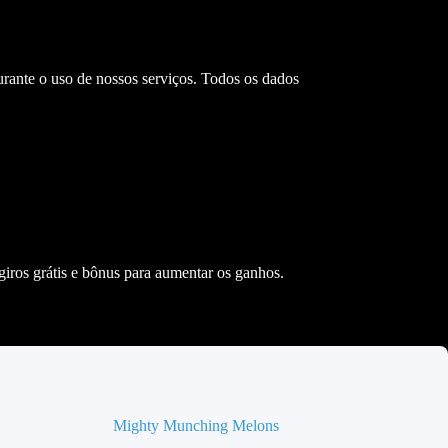
rante o uso de nossos serviços. Todos os dados
iros grátis e bônus para aumentar os ganhos.
Mighty Munching Melons