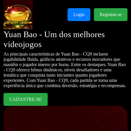
Login
Registrar-se
Yuan Bao - Um dos melhores
videojogos
As principais características de Yuan Bao - CQ9 incluem
jogabilidade fluida, gráficos atrativos e recursos inovadores que
mantêm o jogador imerso por horas. Entre os destaques, Yuan Bao
- CQ9 oferece bônus dinâmicos, níveis desafiadores e uma
temática que conquista tanto iniciantes quanto jogadores
experientes. Com Yuan Bao - CQ9, cada partida se torna uma
experiência única que combina diversão, estratégia e recompensas.
CADASTRE-SE