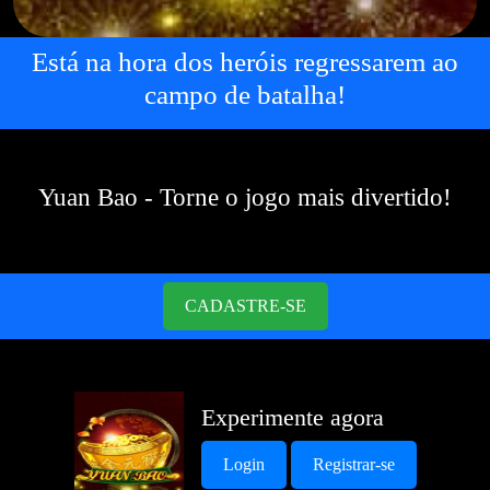
Está na hora dos heróis regressarem ao
campo de batalha!
Yuan Bao - Torne o jogo mais divertido!
CADASTRE-SE
Experimente agora
Login
Registrar-se