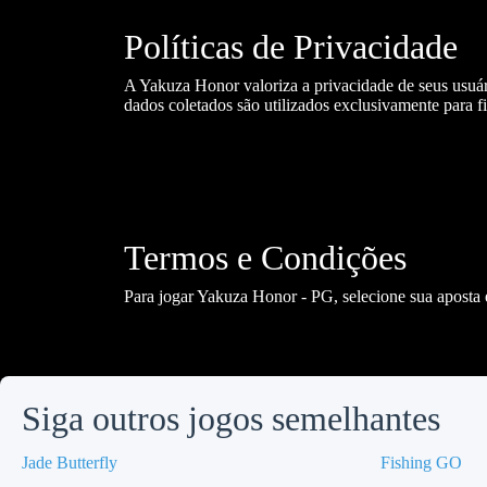
Políticas de Privacidade
A Yakuza Honor valoriza a privacidade de seus usuár
dados coletados são utilizados exclusivamente para f
Termos e Condições
Para jogar Yakuza Honor - PG, selecione sua aposta
Siga outros jogos semelhantes
Jade Butterfly
Fishing GO