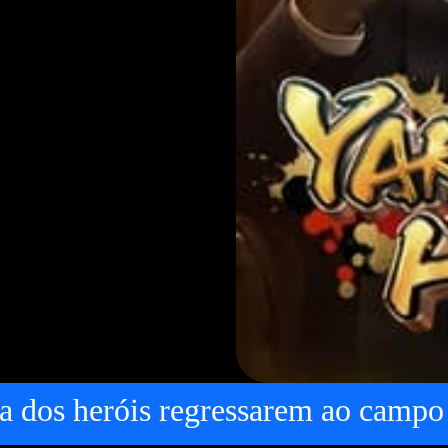
a dos heróis regressarem ao campo