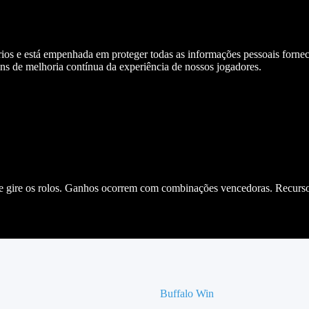
ios e está empenhada em proteger todas as informações pessoais fornec
ins de melhoria contínua da experiência de nossos jogadores.
 e gire os rolos. Ganhos ocorrem com combinações vencedoras. Recursos
Buffalo Win