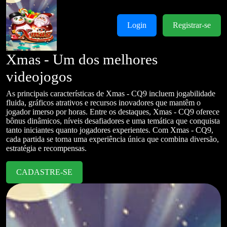
Login
Registrar-se
Xmas - Um dos melhores
videojogos
As principais características de Xmas - CQ9 incluem jogabilidade
fluida, gráficos atrativos e recursos inovadores que mantêm o
jogador imerso por horas. Entre os destaques, Xmas - CQ9 oferece
bônus dinâmicos, níveis desafiadores e uma temática que conquista
tanto iniciantes quanto jogadores experientes. Com Xmas - CQ9,
cada partida se torna uma experiência única que combina diversão,
estratégia e recompensas.
CADASTRE-SE