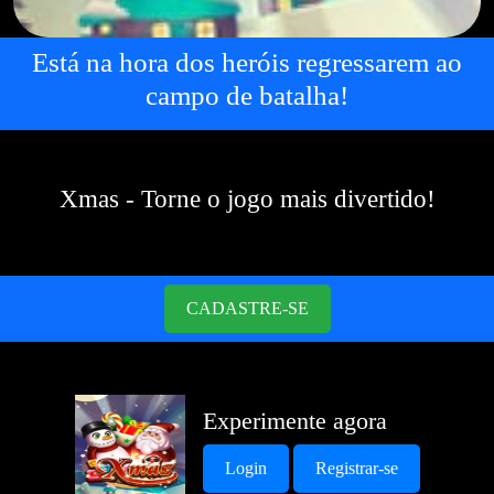
Está na hora dos heróis regressarem ao
campo de batalha!
Xmas - Torne o jogo mais divertido!
CADASTRE-SE
Experimente agora
Login
Registrar-se