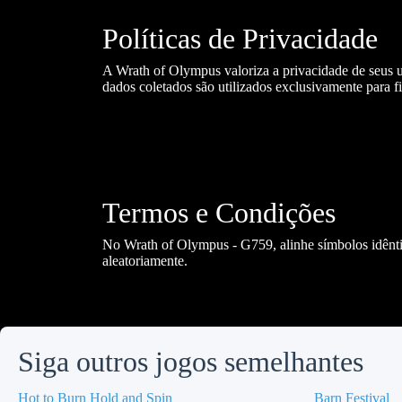
Políticas de Privacidade
A Wrath of Olympus valoriza a privacidade de seus u
dados coletados são utilizados exclusivamente para f
Termos e Condições
No Wrath of Olympus - G759, alinhe símbolos idêntic
aleatoriamente.
Siga outros jogos semelhantes
Hot to Burn Hold and Spin
Barn Festival