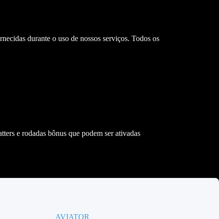
rnecidas durante o uso de nossos serviços. Todos os
atters e rodadas bônus que podem ser ativadas
AVIATOR