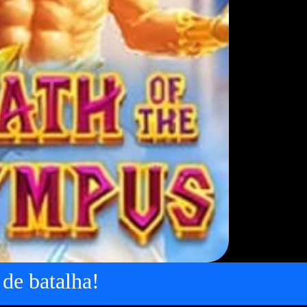
 de batalha!