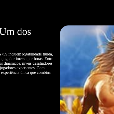
 Um dos
G759 incluem jogabilidade fluida,
o jogador imerso por horas. Entre
s dinâmicos, níveis desafiadores
o jogadores experientes. Com
 experiência única que combina