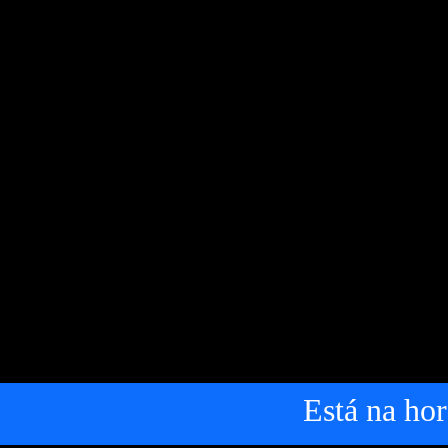
Está na hor