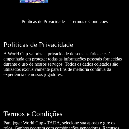
Políticas de Privacidade
Termos e Condições
Políticas de Privacidade
A World Cup valoriza a privacidade de seus usuários e está
empenhada em proteger todas as informações pessoais fornecidas
durante o uso de nossos serviços. Todos os dados coletados são
utilizados exclusivamente para fins de melhoria contínua da
experiência de nossos jogadores.
Termos e Condições
Para jogar World Cup - TADA, selecione sua aposta e gire os
rolos. Ganhos ocorrem com combinações vencedoras. Recursos