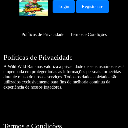
Login
Registrar-se
Políticas de Privacidade
Termos e Condições
Políticas de Privacidade
A Wild Wild Bananas valoriza a privacidade de seus usuários e está
empenhada em proteger todas as informações pessoais fornecidas
durante o uso de nossos serviços. Todos os dados coletados são
utilizados exclusivamente para fins de melhoria contínua da
experiência de nossos jogadores.
Termos e Condições