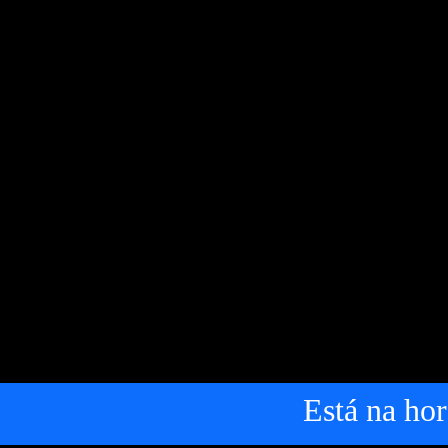
Está na hor