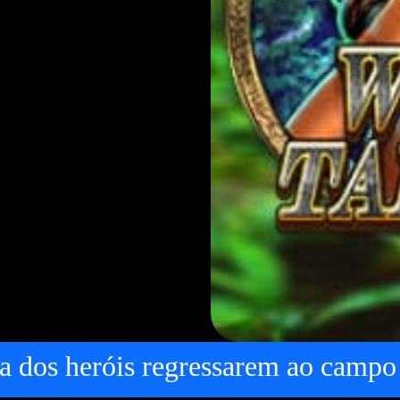
a dos heróis regressarem ao campo