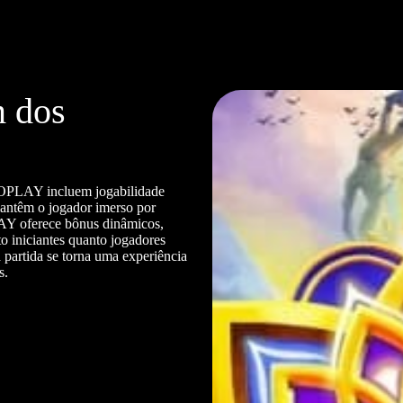
m dos
EVOPLAY incluem jogabilidade
 mantêm o jogador imerso por
AY oferece bônus dinâmicos,
to iniciantes quanto jogadores
artida se torna uma experiência
s.