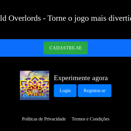
ld Overlords - Torne o jogo mais diverti
CADASTRE-SE
Experimente agora
Login
Registrar-se
Políticas de Privacidade
Termos e Condições