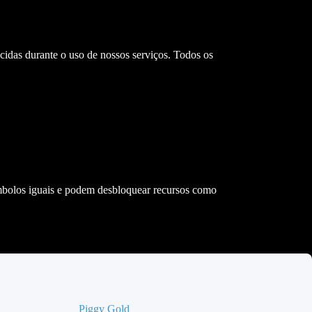
cidas durante o uso de nossos serviços. Todos os
mbolos iguais e podem desbloquear recursos como
Piggy Gold