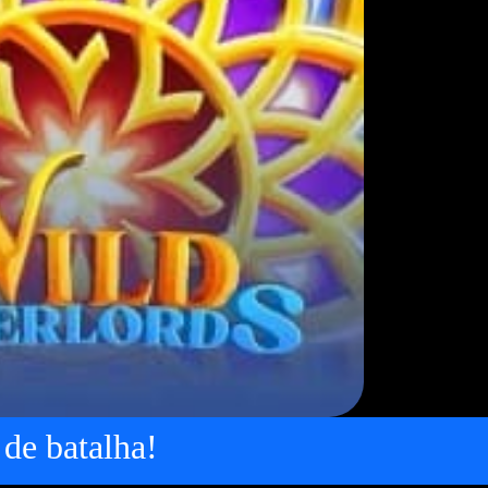
 de batalha!