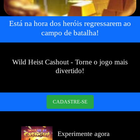
Está na hora dos heróis regressarem ao
campo de batalha!
Wild Heist Cashout - Torne o jogo mais
divertido!
CADASTRE-SE
Experimente agora