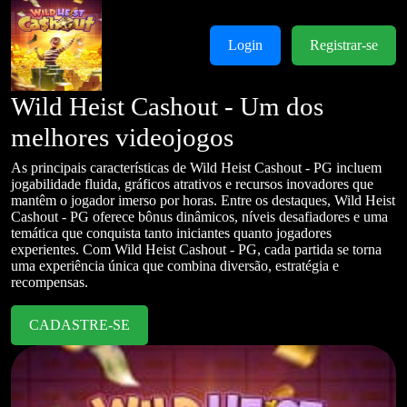
Login
Registrar-se
Wild Heist Cashout - Um dos
melhores videojogos
As principais características de Wild Heist Cashout - PG incluem
jogabilidade fluida, gráficos atrativos e recursos inovadores que
mantêm o jogador imerso por horas. Entre os destaques, Wild Heist
Cashout - PG oferece bônus dinâmicos, níveis desafiadores e uma
temática que conquista tanto iniciantes quanto jogadores
experientes. Com Wild Heist Cashout - PG, cada partida se torna
uma experiência única que combina diversão, estratégia e
recompensas.
CADASTRE-SE