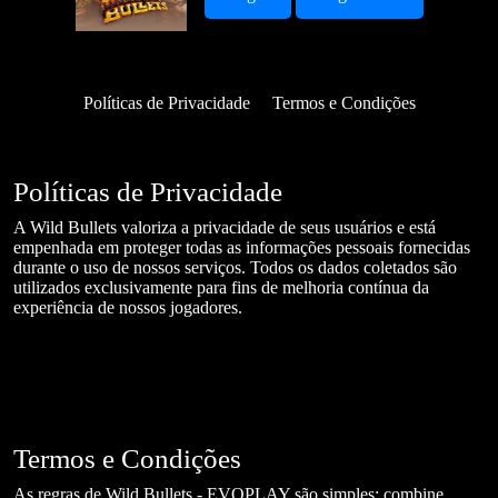
Políticas de Privacidade
Termos e Condições
Políticas de Privacidade
A Wild Bullets valoriza a privacidade de seus usuários e está
empenhada em proteger todas as informações pessoais fornecidas
durante o uso de nossos serviços. Todos os dados coletados são
utilizados exclusivamente para fins de melhoria contínua da
experiência de nossos jogadores.
Termos e Condições
As regras de Wild Bullets - EVOPLAY são simples: combine