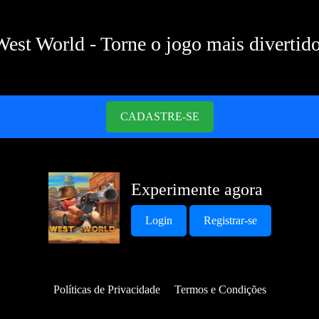
est World - Torne o jogo mais divertid
CADASTRE-SE
Experimente agora
Login
Registrar-se
Políticas de Privacidade
Termos e Condições