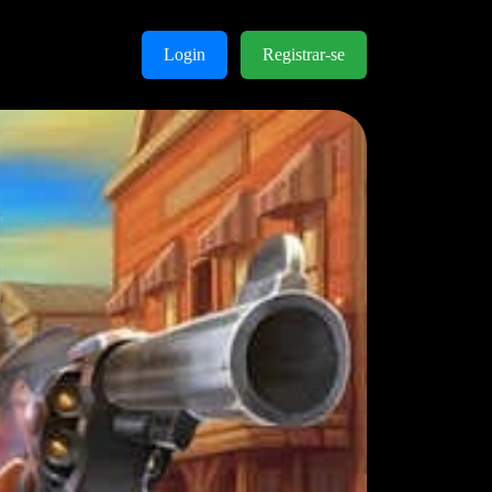
Login
Registrar-se