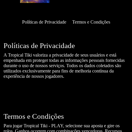
Políticas de Privacidade
Termos e Condições
Políticas de Privacidade
A Tropical Tiki valoriza a privacidade de seus usuários e está
empenhada em proteger todas as informações pessoais fornecidas
durante o uso de nossos serviços. Todos os dados coletados são
utilizados exclusivamente para fins de melhoria contínua da
experiência de nossos jogadores.
Termos e Condições
Para jogar Tropical Tiki - PLAY, selecione sua aposta e gire os
rolos. Ganhos ocorrem com combinações vencedoras. Recursos