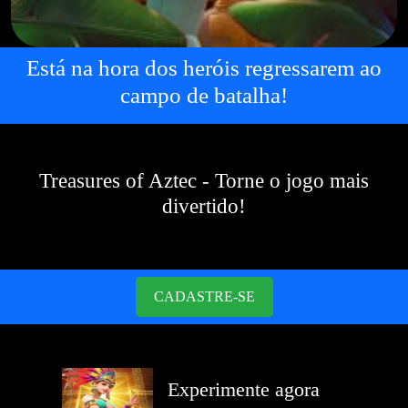
Está na hora dos heróis regressarem ao
campo de batalha!
Treasures of Aztec - Torne o jogo mais
divertido!
CADASTRE-SE
Experimente agora