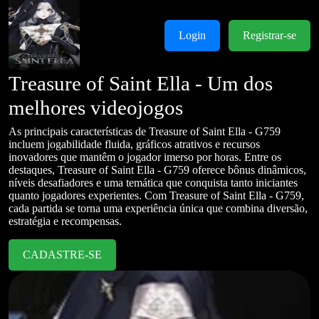
Login
Registrar-se
Treasure of Saint Ella - Um dos
melhores videojogos
As principais características de Treasure of Saint Ella - G759
incluem jogabilidade fluida, gráficos atrativos e recursos
inovadores que mantêm o jogador imerso por horas. Entre os
destaques, Treasure of Saint Ella - G759 oferece bônus dinâmicos,
níveis desafiadores e uma temática que conquista tanto iniciantes
quanto jogadores experientes. Com Treasure of Saint Ella - G759,
cada partida se torna uma experiência única que combina diversão,
estratégia e recompensas.
CADASTRE-SE