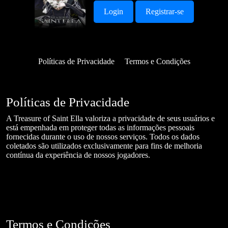
Login
Registrar-se
Políticas de Privacidade
Termos e Condições
Políticas de Privacidade
A Treasure of Saint Ella valoriza a privacidade de seus usuários e
está empenhada em proteger todas as informações pessoais
fornecidas durante o uso de nossos serviços. Todos os dados
coletados são utilizados exclusivamente para fins de melhoria
contínua da experiência de nossos jogadores.
Termos e Condições