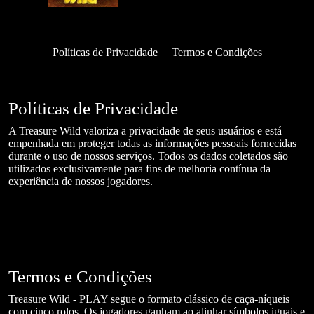
Políticas de Privacidade
Termos e Condições
Políticas de Privacidade
A Treasure Wild valoriza a privacidade de seus usuários e está
empenhada em proteger todas as informações pessoais fornecidas
durante o uso de nossos serviços. Todos os dados coletados são
utilizados exclusivamente para fins de melhoria contínua da
experiência de nossos jogadores.
Termos e Condições
Treasure Wild - PLAY segue o formato clássico de caça-níqueis
com cinco rolos. Os jogadores ganham ao alinhar símbolos iguais e