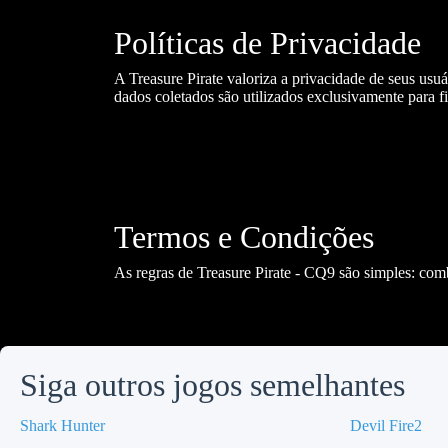
Políticas de Privacidade
A Treasure Pirate valoriza a privacidade de seus usu
dados coletados são utilizados exclusivamente para f
Termos e Condições
As regras de Treasure Pirate - CQ9 são simples: comb
Siga outros jogos semelhantes
Shark Hunter
Devil Fire2