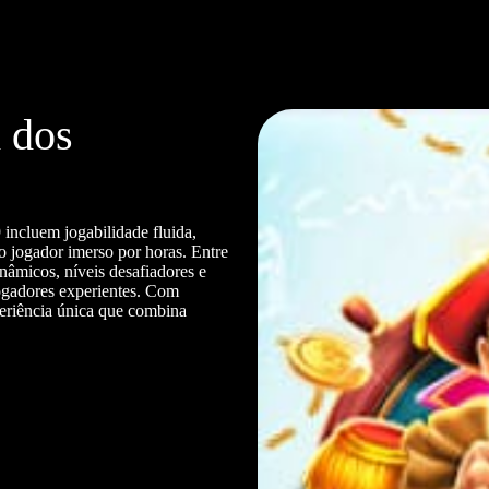
m dos
9 incluem jogabilidade fluida,
o jogador imerso por horas. Entre
nâmicos, níveis desafiadores e
jogadores experientes. Com
periência única que combina