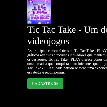
Tic Tac Take - Um d
videojogos
As principais características de Tic Tac Take - PLAY
gráficos atrativos e recursos inovadores que mantêm 
os destaques, Tic Tac Take - PLAY oferece bônus din
uma temática que conquista tanto iniciantes quanto 
Tac Take - PLAY, cada partida se torna uma experiê
estratégia e recompensas.
CADASTRE-SE