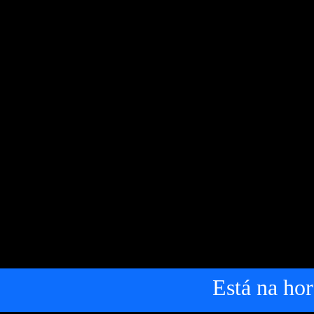
Está na hor