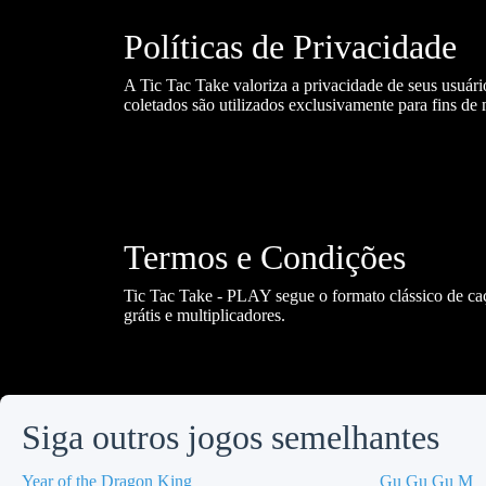
Políticas de Privacidade
A Tic Tac Take valoriza a privacidade de seus usuár
coletados são utilizados exclusivamente para fins de
Termos e Condições
Tic Tac Take - PLAY segue o formato clássico de ca
grátis e multiplicadores.
Siga outros jogos semelhantes
Year of the Dragon King
Gu Gu Gu M