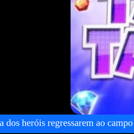
a dos heróis regressarem ao campo