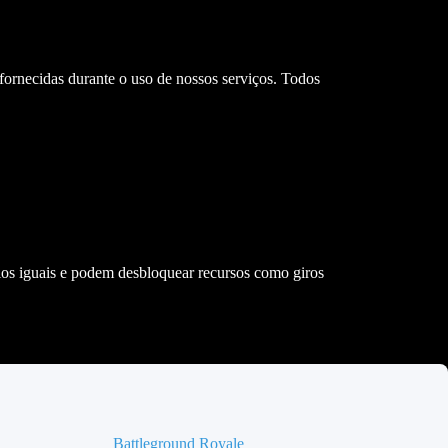
fornecidas durante o uso de nossos serviços. Todos
los iguais e podem desbloquear recursos como giros
Battleground Royale