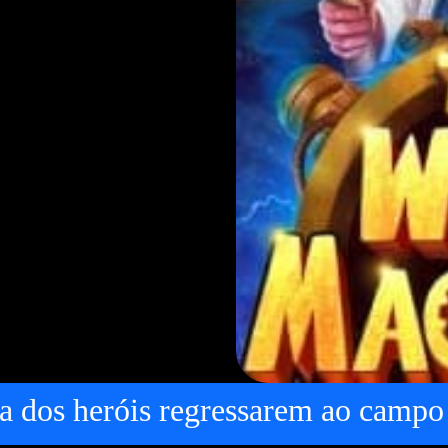
a dos heróis regressarem ao campo