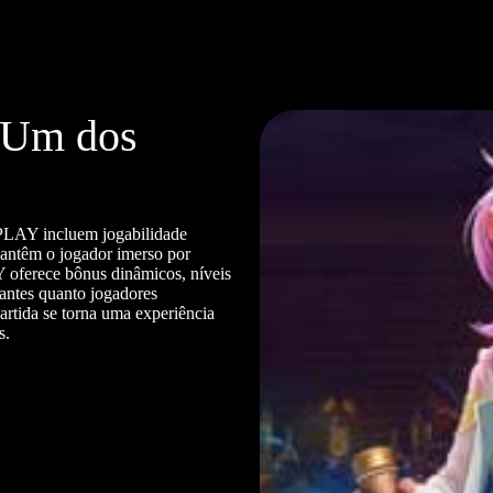
 Um dos
 PLAY incluem jogabilidade
 mantêm o jogador imerso por
 oferece bônus dinâmicos, níveis
iantes quanto jogadores
rtida se torna uma experiência
s.