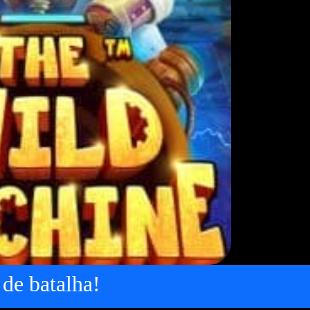
 de batalha!