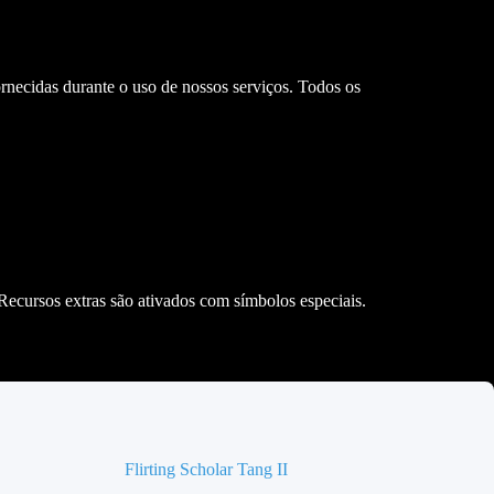
rnecidas durante o uso de nossos serviços. Todos os
ecursos extras são ativados com símbolos especiais.
Flirting Scholar Tang II