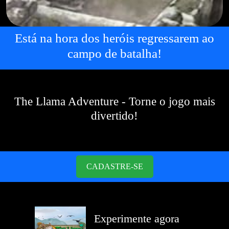
Está na hora dos heróis regressarem ao
campo de batalha!
The Llama Adventure - Torne o jogo mais
divertido!
CADASTRE-SE
Experimente agora