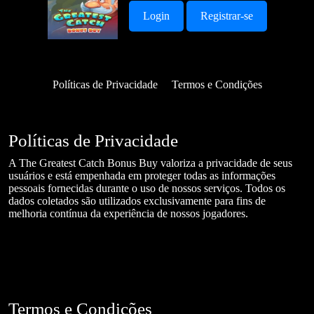
Login
Registrar-se
Políticas de Privacidade
Termos e Condições
Políticas de Privacidade
A The Greatest Catch Bonus Buy valoriza a privacidade de seus
usuários e está empenhada em proteger todas as informações
pessoais fornecidas durante o uso de nossos serviços. Todos os
dados coletados são utilizados exclusivamente para fins de
melhoria contínua da experiência de nossos jogadores.
Termos e Condições