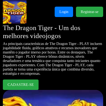
Login
Registrar-se
The Dragon Tiger - Um dos
melhores videojogos
As principais características de The Dragon Tiger - PLAY incluem
jogabilidade fluida, gráficos atrativos e recursos inovadores que
mantêm o jogador imerso por horas. Entre os destaques, The
Dragon Tiger - PLAY oferece bônus dinâmicos, níveis
desafiadores e uma temática que conquista tanto iniciantes quanto
jogadores experientes. Com The Dragon Tiger - PLAY, cada
partida se torna uma experiência única que combina diversão,
estratégia e recompensas.
CADASTRE-SE