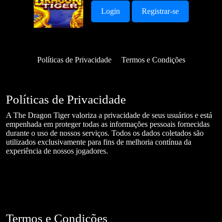
Login
Registrar-se
Políticas de Privacidade
Termos e Condições
Políticas de Privacidade
A The Dragon Tiger valoriza a privacidade de seus usuários e está
empenhada em proteger todas as informações pessoais fornecidas
durante o uso de nossos serviços. Todos os dados coletados são
utilizados exclusivamente para fins de melhoria contínua da
experiência de nossos jogadores.
Termos e Condições