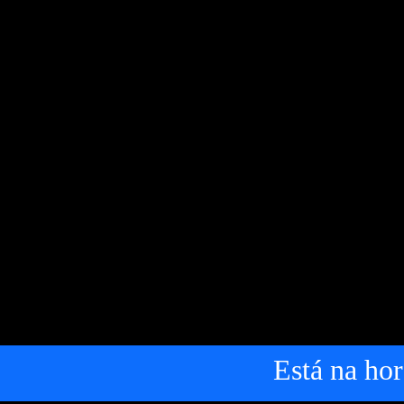
Está na hor