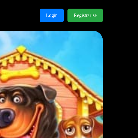
Login
Registrar-se