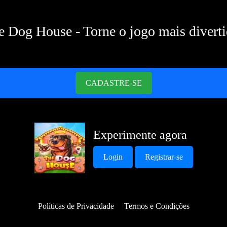
e Dog House - Torne o jogo mais diverti
CADASTRE-SE
Experimente agora
Login
Registrar-se
Políticas de Privacidade
Termos e Condições