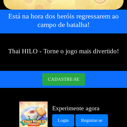
Está na hora dos heróis regressarem ao
campo de batalha!
Thai HILO - Torne o jogo mais divertido!
CADASTRE-SE
Experimente agora
Login
Registrar-se