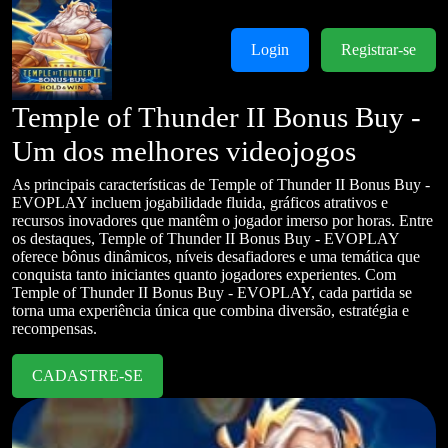
Login
Registrar-se
Temple of Thunder II Bonus Buy -
Um dos melhores videojogos
As principais características de Temple of Thunder II Bonus Buy -
EVOPLAY incluem jogabilidade fluida, gráficos atrativos e
recursos inovadores que mantêm o jogador imerso por horas. Entre
os destaques, Temple of Thunder II Bonus Buy - EVOPLAY
oferece bônus dinâmicos, níveis desafiadores e uma temática que
conquista tanto iniciantes quanto jogadores experientes. Com
Temple of Thunder II Bonus Buy - EVOPLAY, cada partida se
torna uma experiência única que combina diversão, estratégia e
recompensas.
CADASTRE-SE