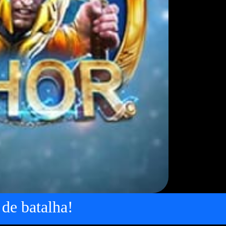
 de batalha!