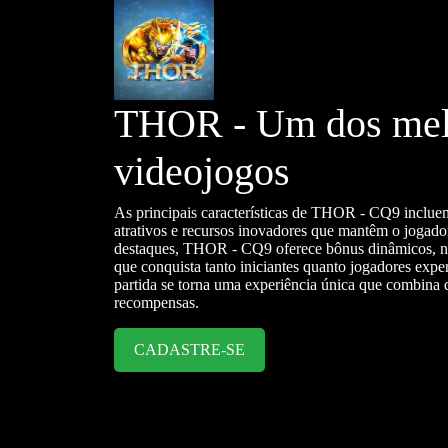
THOR - Um dos mel
videojogos
As principais características de THOR - CQ9 incluem 
atrativos e recursos inovadores que mantêm o jogador
destaques, THOR - CQ9 oferece bônus dinâmicos, ní
que conquista tanto iniciantes quanto jogadores ex
partida se torna uma experiência única que combina d
recompensas.
CADASTRE-SE