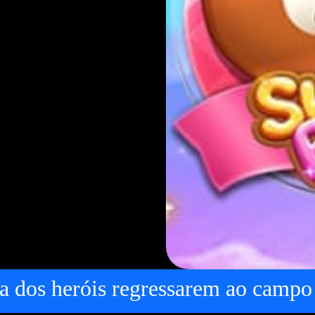
a dos heróis regressarem ao campo