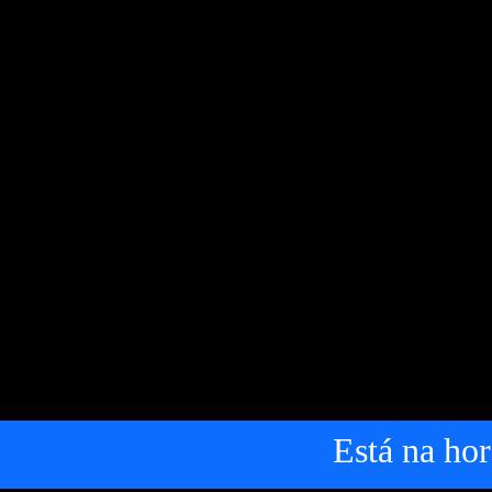
Está na hor