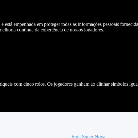
 e está empenhada em proteger todas as informações pessoais fornecida
 melhoria contínua da experiência de nossos jogadores.
íqueis com cinco rolos. Os jogadores ganham ao alinhar símbolos iguai
Fruit Super Nova