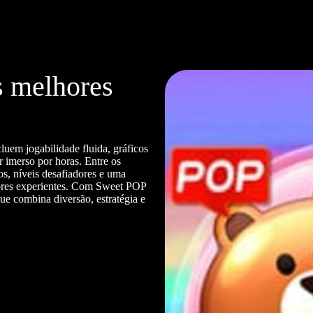
 melhores
luem jogabilidade fluida, gráficos
 imerso por horas. Entre os
, níveis desafiadores e uma
dores experientes. Com Sweet POP
ue combina diversão, estratégia e