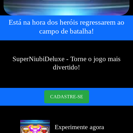
Está na hora dos heróis regressarem ao
campo de batalha!
SuperNiubiDeluxe - Torne o jogo mais
divertido!
CADASTRE-SE
Experimente agora