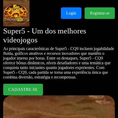
Login
Registrar-se
Super5 - Um dos melhores
videojogos
As principais características de Super5 - CQ9 incluem jogabilidade
fluida, gráficos atrativos e recursos inovadores que mantêm o
jogador imerso por horas. Entre os destaques, Super5 - CQ9
oferece bônus dinâmicos, níveis desafiadores e uma temática que
conquista tanto iniciantes quanto jogadores experientes. Com
Super5 - CQ9, cada partida se torna uma experiência única que
combina diversão, estratégia e recompensas.
CADASTRE-SE