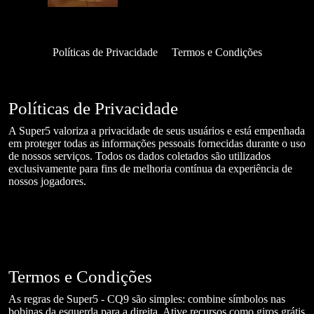
Políticas de Privacidade
Termos e Condições
Políticas de Privacidade
A Super5 valoriza a privacidade de seus usuários e está empenhada
em proteger todas as informações pessoais fornecidas durante o uso
de nossos serviços. Todos os dados coletados são utilizados
exclusivamente para fins de melhoria contínua da experiência de
nossos jogadores.
Termos e Condições
As regras de Super5 - CQ9 são simples: combine símbolos nas
bobinas da esquerda para a direita. Ative recursos como giros grátis