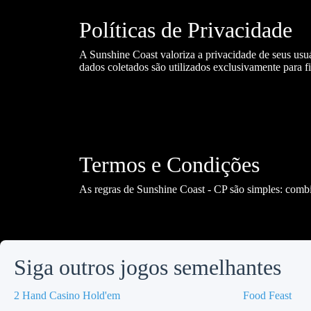
Políticas de Privacidade
A Sunshine Coast valoriza a privacidade de seus usu
dados coletados são utilizados exclusivamente para f
Termos e Condições
As regras de Sunshine Coast - CP são simples: combi
Siga outros jogos semelhantes
2 Hand Casino Hold'em
Food Feast