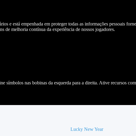
ários e está empenhada em proteger todas as informações pessoais forne
ins de melhoria contínua da experiência de nossos jogadores.
ne símbolos nas bobinas da esquerda para a direita. Ative recursos com
Lucky New Year