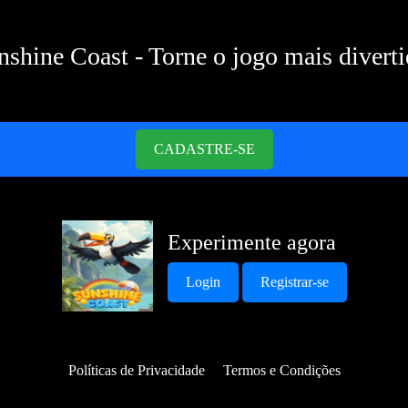
nshine Coast - Torne o jogo mais diverti
CADASTRE-SE
Experimente agora
Login
Registrar-se
Políticas de Privacidade
Termos e Condições