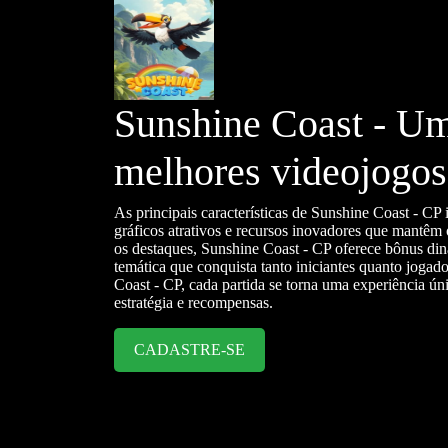
Sunshine Coast - U
melhores videojogos
As principais características de Sunshine Coast - CP 
gráficos atrativos e recursos inovadores que mantêm 
os destaques, Sunshine Coast - CP oferece bônus din
temática que conquista tanto iniciantes quanto joga
Coast - CP, cada partida se torna uma experiência ú
estratégia e recompensas.
CADASTRE-SE