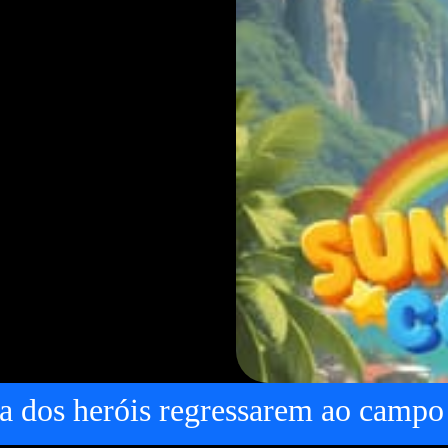
a dos heróis regressarem ao campo