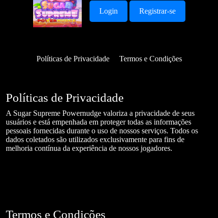
Login
Registrar-se
Políticas de Privacidade
Termos e Condições
Políticas de Privacidade
A Sugar Supreme Powernudge valoriza a privacidade de seus
usuários e está empenhada em proteger todas as informações
pessoais fornecidas durante o uso de nossos serviços. Todos os
dados coletados são utilizados exclusivamente para fins de
melhoria contínua da experiência de nossos jogadores.
Termos e Condições