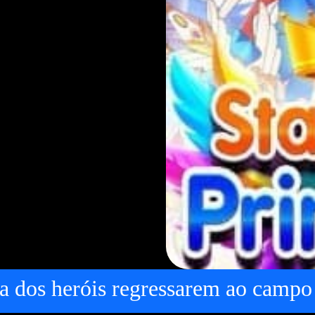
a dos heróis regressarem ao campo