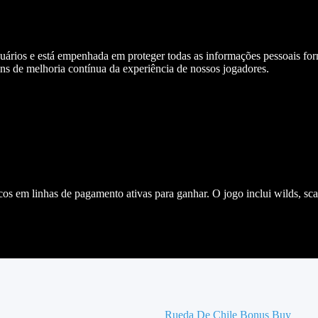
usuários e está empenhada em proteger todas as informações pessoais fo
ins de melhoria contínua da experiência de nossos jogadores.
cos em linhas de pagamento ativas para ganhar. O jogo inclui wilds, sc
Rueda De Chile Bonus Buy