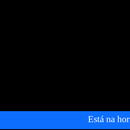
Está na hor