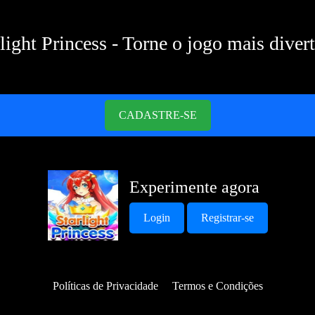
light Princess - Torne o jogo mais diver
CADASTRE-SE
Experimente agora
Login
Registrar-se
Políticas de Privacidade
Termos e Condições