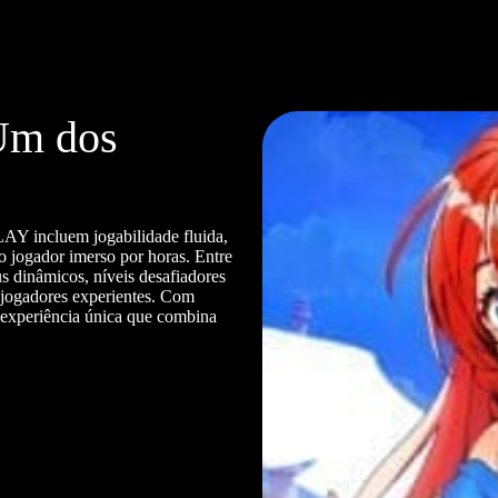
 Um dos
 PLAY incluem jogabilidade fluida,
o jogador imerso por horas. Entre
s dinâmicos, níveis desafiadores
o jogadores experientes. Com
a experiência única que combina