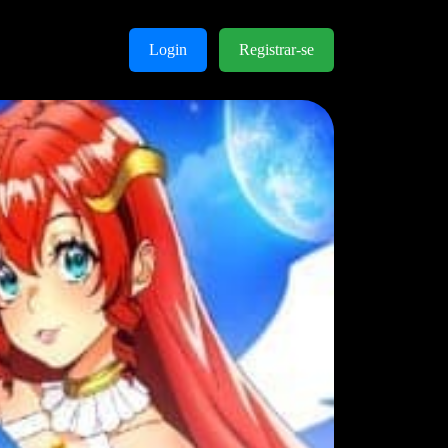
Login
Registrar-se