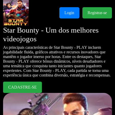
Login
Registrar-se
Star Bounty - Um dos melhores
videojogos
As principais características de Star Bounty - PLAY incluem
jogabilidade fluida, gráficos atrativos e recursos inovadores que
mantêm o jogador imerso por horas. Entre os destaques, Star
Bounty - PLAY oferece bônus dinâmicos, níveis desafiadores e
uma temática que conquista tanto iniciantes quanto jogadores
experientes. Com Star Bounty - PLAY, cada partida se torna uma
experiência única que combina diversão, estratégia e recompensas.
CADASTRE-SE