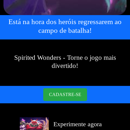
Está na hora dos heróis regressarem ao
campo de batalha!
Spirited Wonders - Torne o jogo mais
divertido!
CADASTRE-SE
Experimente agora