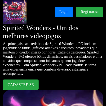
Login
Registrar-se
Spirited Wonders - Um dos
melhores videojogos
As principais características de Spirited Wonders - PG incluem
jogabilidade fluida, gráficos atrativos e recursos inovadores que
mantêm o jogador imerso por horas. Entre os destaques, Spirited
Wonders - PG oferece bônus dinâmicos, níveis desafiadores e uma
temática que conquista tanto iniciantes quanto jogadores
experientes. Com Spirited Wonders - PG, cada partida se torna
uma experiência única que combina diversão, estratégia e
recompensas.
CADASTRE-SE