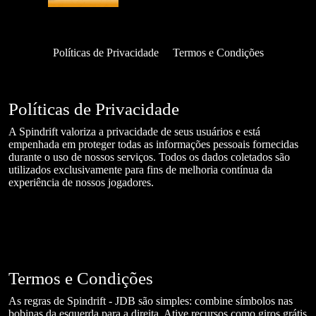
Políticas de Privacidade
Termos e Condições
Políticas de Privacidade
A Spindrift valoriza a privacidade de seus usuários e está
empenhada em proteger todas as informações pessoais fornecidas
durante o uso de nossos serviços. Todos os dados coletados são
utilizados exclusivamente para fins de melhoria contínua da
experiência de nossos jogadores.
Termos e Condições
As regras de Spindrift - JDB são simples: combine símbolos nas
bobinas da esquerda para a direita. Ative recursos como giros grátis