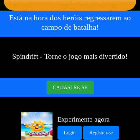
Está na hora dos heróis regressarem ao
campo de batalha!
Spindrift - Torne o jogo mais divertido!
CADASTRE-SE
Experimente agora
Login
Registrar-se