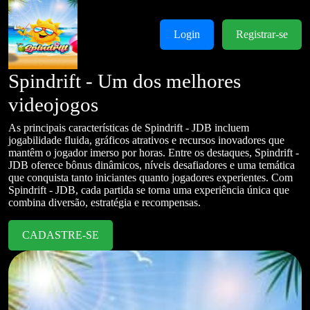
Login
Registrar-se
Spindrift - Um dos melhores
videojogos
As principais características de Spindrift - JDB incluem
jogabilidade fluida, gráficos atrativos e recursos inovadores que
mantêm o jogador imerso por horas. Entre os destaques, Spindrift -
JDB oferece bônus dinâmicos, níveis desafiadores e uma temática
que conquista tanto iniciantes quanto jogadores experientes. Com
Spindrift - JDB, cada partida se torna uma experiência única que
combina diversão, estratégia e recompensas.
CADASTRE-SE