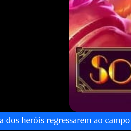
a dos heróis regressarem ao campo