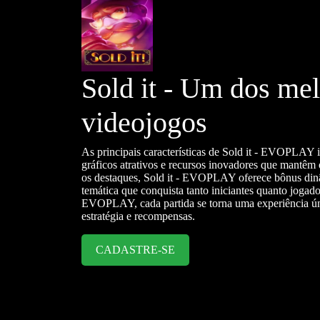
Sold it - Um dos me
videojogos
As principais características de Sold it - EVOPLAY i
gráficos atrativos e recursos inovadores que mantêm 
os destaques, Sold it - EVOPLAY oferece bônus dinâ
temática que conquista tanto iniciantes quanto jogado
EVOPLAY, cada partida se torna uma experiência ún
estratégia e recompensas.
CADASTRE-SE