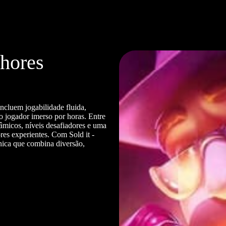
lhores
ncluem jogabilidade fluida,
o jogador imerso por horas. Entre
micos, níveis desafiadores e uma
res experientes. Com Sold it -
ica que combina diversão,