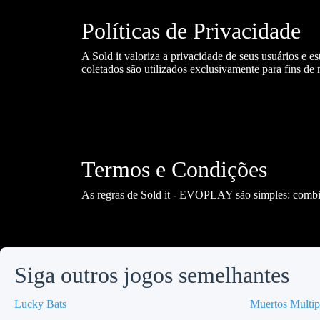
Políticas de Privacidade
A Sold it valoriza a privacidade de seus usuários e 
coletados são utilizados exclusivamente para fins de
Termos e Condições
As regras de Sold it - EVOPLAY são simples: combine
Siga outros jogos semelhantes
Lucky Bats
Muertos Multi