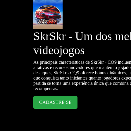
SkrSkr - Um dos me
videojogos
As principais características de SkrSkr - CQ9 incluem
atrativos e recursos inovadores que mantêm o jogador
destaques, SkrSkr - CQ9 oferece bônus dinâmicos, ní
que conquista tanto iniciantes quanto jogadores exp
partida se torna uma experiência única que combina d
recompensas.
CADASTRE-SE