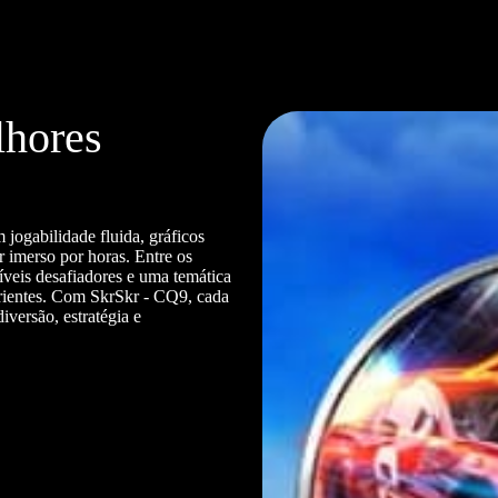
lhores
 jogabilidade fluida, gráficos
 imerso por horas. Entre os
veis desafiadores e uma temática
erientes. Com SkrSkr - CQ9, cada
iversão, estratégia e