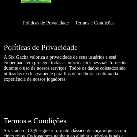
Políticas de Privacidade
Termos e Condições
Políticas de Privacidade
A Six Gacha valoriza a privacidade de seus usuários e está
empenhada em proteger todas as informações pessoais fornecidas
durante o uso de nossos serviços. Todos os dados coletados são
utilizados exclusivamente para fins de melhoria contínua da
experiência de nossos jogadores.
Termos e Condições
Six Gacha - CQ9 segue o formato clássico de caça-níqueis com
cinco rolos. Os jogadores ganham ao alinhar símbolos iguais e