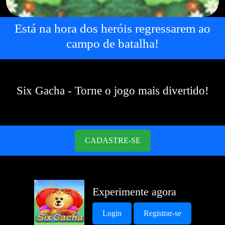
Está na hora dos heróis regressarem ao
campo de batalha!
Six Gacha - Torne o jogo mais divertido!
CADASTRE-SE
Experimente agora
Login
Registrar-se