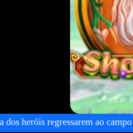
a dos heróis regressarem ao campo