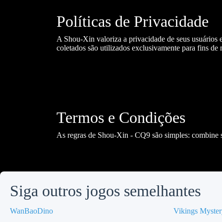
Políticas de Privacidade
A Shou-Xin valoriza a privacidade de seus usuários 
coletados são utilizados exclusivamente para fins de
Termos e Condições
As regras de Shou-Xin - CQ9 são simples: combine sí
Siga outros jogos semelhantes
WanBaoDino
Vikings Myster