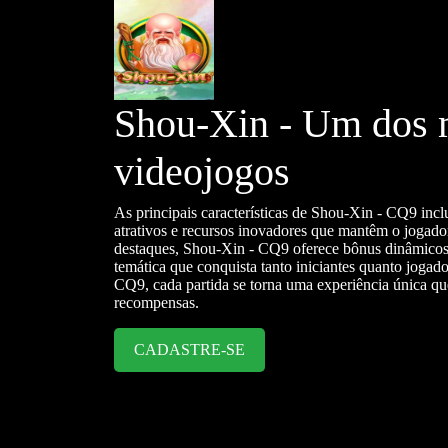
Shou-Xin - Um dos 
videojogos
As principais características de Shou-Xin - CQ9 incl
atrativos e recursos inovadores que mantêm o jogador
destaques, Shou-Xin - CQ9 oferece bônus dinâmicos,
temática que conquista tanto iniciantes quanto joga
CQ9, cada partida se torna uma experiência única que
recompensas.
CADASTRE-SE