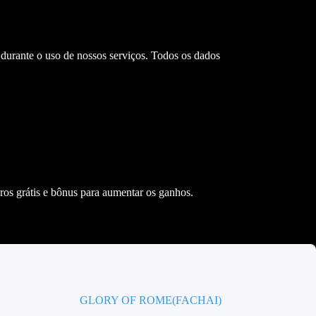
 durante o uso de nossos serviços. Todos os dados
ros grátis e bônus para aumentar os ganhos.
GLORY OF ROME(FACHAI)