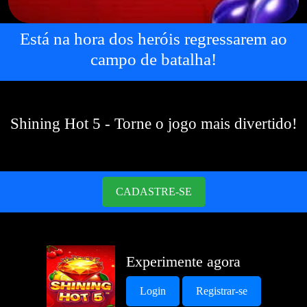
Está na hora dos heróis regressarem ao
campo de batalha!
Shining Hot 5 - Torne o jogo mais divertido!
CADASTRE-SE
Experimente agora
Login
Registrar-se