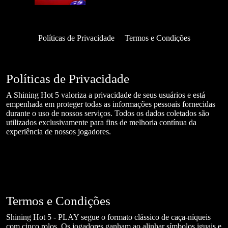
Políticas de Privacidade
Termos e Condições
Políticas de Privacidade
A Shining Hot 5 valoriza a privacidade de seus usuários e está
empenhada em proteger todas as informações pessoais fornecidas
durante o uso de nossos serviços. Todos os dados coletados são
utilizados exclusivamente para fins de melhoria contínua da
experiência de nossos jogadores.
Termos e Condições
Shining Hot 5 - PLAY segue o formato clássico de caça-níqueis
com cinco rolos. Os jogadores ganham ao alinhar símbolos iguais e