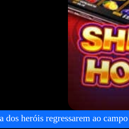
a dos heróis regressarem ao campo