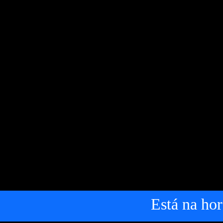
Está na hor