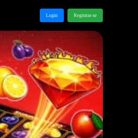
Login
Registrar-se