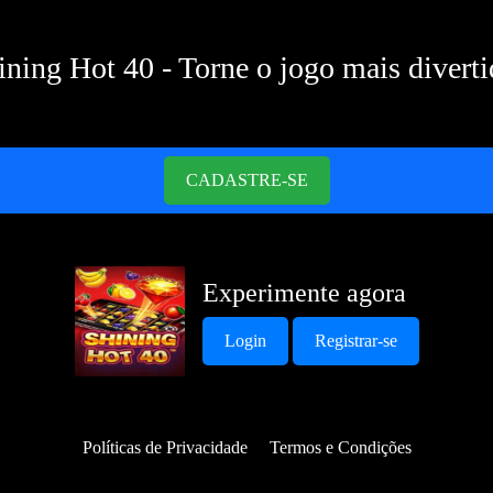
ining Hot 40 - Torne o jogo mais diverti
CADASTRE-SE
Experimente agora
Login
Registrar-se
Políticas de Privacidade
Termos e Condições