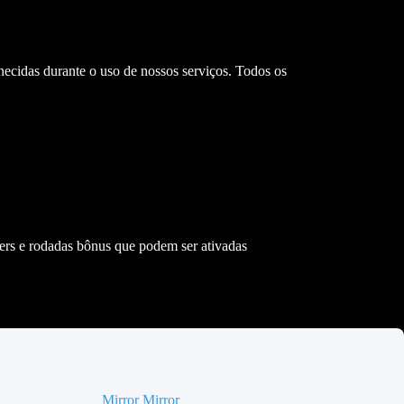
necidas durante o uso de nossos serviços. Todos os
ters e rodadas bônus que podem ser ativadas
Mirror Mirror