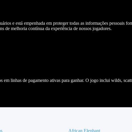
uários e está empenhada em proteger todas as informações pessoais for
ins de melhoria contínua da experiência de nossos jogadores.
 em linhas de pagamento ativas para ganhar. O jogo inclui wilds, scat
ns
African Elephant