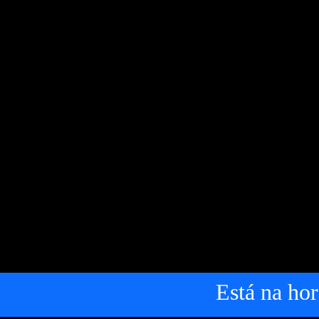
Está na hor