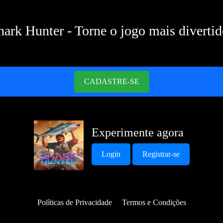
hark Hunter - Torne o jogo mais divertid
CADASTRE-SE
Experimente agora
Login
Registrar-se
Políticas de Privacidade
Termos e Condições