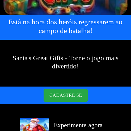
Está na hora dos heróis regressarem ao
campo de batalha!
Santa's Great Gifts - Torne o jogo mais
divertido!
CADASTRE-SE
Experimente agora