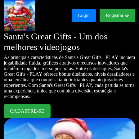
Login
Registrar-se
Santa's Great Gifts - Um dos
melhores videojogos
As principais características de Santa's Great Gifts - PLAY incluem
jogabilidade fluida, gráficos atrativos e recursos inovadores que
mantêm o jogador imerso por horas. Entre os destaques, Santa's
Great Gifts - PLAY oferece bônus dinâmicos, níveis desafiadores e
uma temática que conquista tanto iniciantes quanto jogadores
experientes. Com Santa's Great Gifts - PLAY, cada partida se torna
uma experiência única que combina diversão, estratégia e
recompensas.
CADASTRE-SE