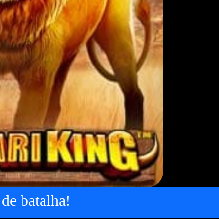
 de batalha!