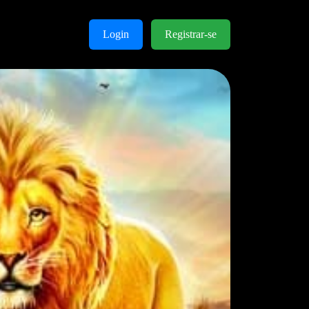
Login
Registrar-se