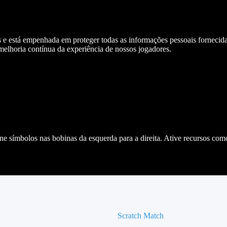
os e está empenhada em proteger todas as informações pessoais fornecid
 melhoria contínua da experiência de nossos jogadores.
e símbolos nas bobinas da esquerda para a direita. Ative recursos como
Scratch Match