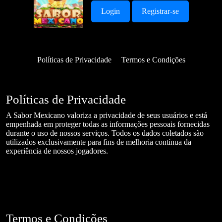
Login
Registrar-se
Políticas de Privacidade
Termos e Condições
Políticas de Privacidade
A Sabor Mexicano valoriza a privacidade de seus usuários e está
empenhada em proteger todas as informações pessoais fornecidas
durante o uso de nossos serviços. Todos os dados coletados são
utilizados exclusivamente para fins de melhoria contínua da
experiência de nossos jogadores.
Termos e Condições