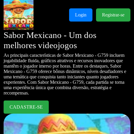
Login
Registrar-se
Sabor Mexicano - Um dos
melhores videojogos
As principais características de Sabor Mexicano - G759 incluem
jogabilidade fluida, gráficos atrativos e recursos inovadores que
mantêm o jogador imerso por horas. Entre os destaques, Sabor
Mexicano - G759 oferece bônus dinâmicos, níveis desafiadores e
uma temática que conquista tanto iniciantes quanto jogadores
experientes. Com Sabor Mexicano - G759, cada partida se torna
uma experiência única que combina diversão, estratégia e
recompensas.
CADASTRE-SE