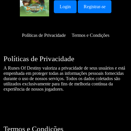
Login
Registrar-se
Políticas de Privacidade
Termos e Condições
Políticas de Privacidade
A Runes Of Destiny valoriza a privacidade de seus usuários e está
empenhada em proteger todas as informações pessoais fornecidas
durante o uso de nossos serviços. Todos os dados coletados são
utilizados exclusivamente para fins de melhoria contínua da
experiência de nossos jogadores.
Termos e Condições